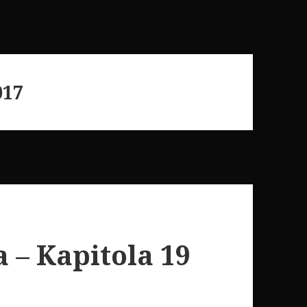
017
a – Kapitola 19