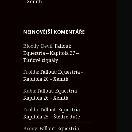
– Xenith
NEJNOVĚJŠÍ KOMENTÁŘE
Bloody_Devil
:
Fallout:
Equestria – Kapitola 27 –
Tísňové signály
Frolda
:
Fallout: Equestria –
Kapitola 26 – Xenith
Kuba
:
Fallout: Equestria –
Kapitola 26 – Xenith
Frolda
:
Fallout: Equestria –
Kapitola 25 – Štědré duše
Brony
:
Fallout: Equestria –