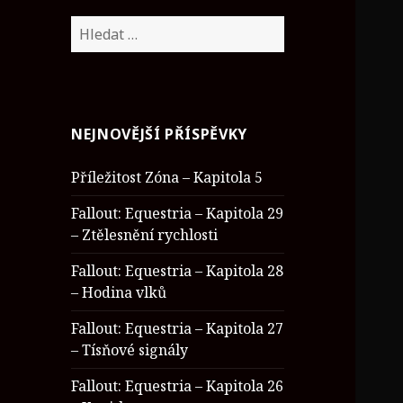
V
y
h
l
e
NEJNOVĚJŠÍ PŘÍSPĚVKY
d
á
Příležitost Zóna – Kapitola 5
v
á
Fallout: Equestria – Kapitola 29
n
– Ztělesnění rychlosti
í
Fallout: Equestria – Kapitola 28
– Hodina vlků
Fallout: Equestria – Kapitola 27
– Tísňové signály
Fallout: Equestria – Kapitola 26