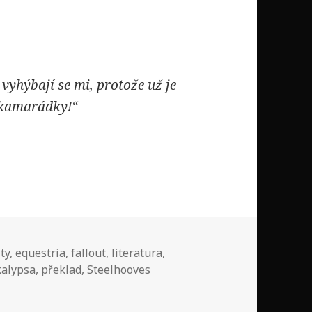
vyhýbají se mi, protože už je
é kamarádky!“
 – Kapitola 19 – Zrada
ty
,
equestria
,
fallout
,
literatura
,
kalypsa
,
překlad
,
Steelhooves