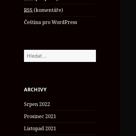
RSS
(komentáře)
Čeština pro WordPress
V
y
h
l
e
ARCHIVY
d
á
Srpen 2022
v
á
Prosinec 2021
n
í
Listopad 2021