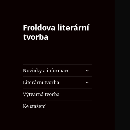
Froldova literární
tvorba
zobrazit
Novinky a informace
podřazené
zobrazit
položky
Literární tvorba
podřazené
položky
Výtvarná tvorba
Ke stažení