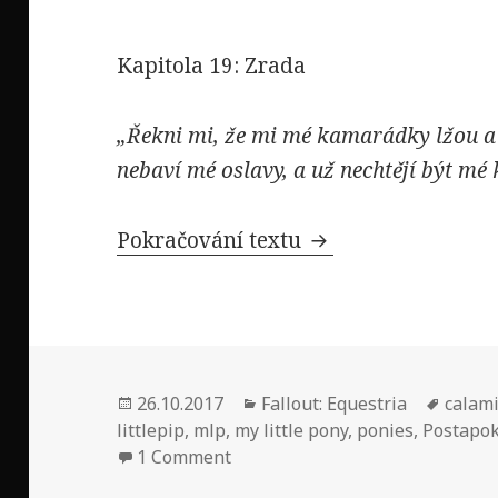
Kapitola 19: Zrada
„Řekni mi, že mi mé kamarádky lžou a 
nebaví mé oslavy, a už nechtějí být m
Pokračování textu
Fallout: Equestria
Publikováno:
26.10.2017
Rubriky:
Fallout: Equestria
Štítky:
calami
littlepip
,
mlp
,
my little pony
,
ponies
,
Postapo
1 Comment